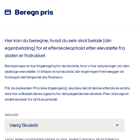
Beregn pris
Her kan du beregne, hvad du selv skal betale (din
egenbetaling) for et efterskoleophold efter elevstøtte fra
staten er fratrukket
Beregningen er kun tilgængelig for de skoleår, hvor vi har oplysninger om den
statslige elevstøtte. Vi tilføjer et nyt skoleår, når regeringen fremlægger sit
forslag til det følgende års finanslov.
Får du beskeden 'Pris ikke tilgængelig', skyldes det at denne efterskole endnu
ikke har indtastet deres ugepris for det pågældende skoleår. Prøv at bruge et
andet skoleår for at få en prisidé.
SKOLEÅR
Vælg Skoleår
ANTAL BØRN I HUSTANDEN UNDER 18. EKSL. BARNET DER SKAL PÅ EFTERSKOLE