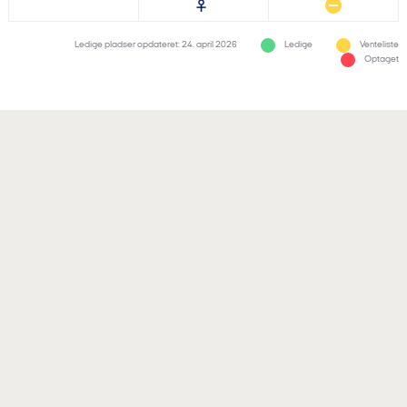
Ledige pladser opdateret: 24. april 2026
Ledige
Venteliste
Optaget