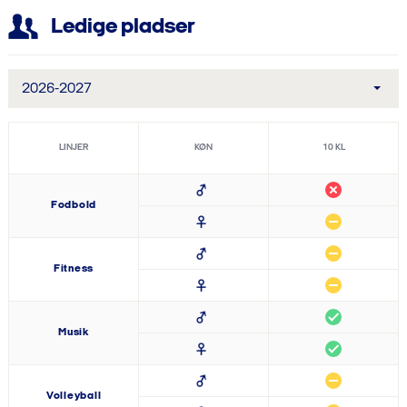
Ledige pladser
2026-2027
LINJER
KØN
10
KL
Fodbold
Fitness
Musik
Volleyball